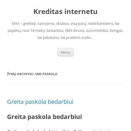
Pereiti
prie
Kreditas internetu
turinio
Mini – greitieji, vartojimo, skubus, visą parą, nedirbantiems, be
pajamų, nuo 18 metų, bedarbiui, SMS žinute, automobiliui, lizingas,
be palukanu, be pradinio įnašo…
Meniu
ŽYMŲ ARCHYVAI:
SMS PASKOLA
Greita paskola bedarbiui
Greita paskola bedarbiui