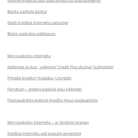
Greitieji kreditai tapo paprastesni su skaičiuoklėmis
Banko paskola būstui
Greiti kreditai internetu Lietuvoje
Būsto paskolos palūkanos
Mini paskolos internetu
Nežinote su kuo „valgoma“ Credit Plus duona? Sužinokite!
Prireikė kredito? Kreipkis į Litcredit!
Ferratum – greitoji paskola jūsų kišenėje!
Pasinaudokite greitojo kredito Vivus paslaugomis
Mini paskolos internetu – ar skolintis brangu
Kreditai internetu gali sujaukti gyvenimą