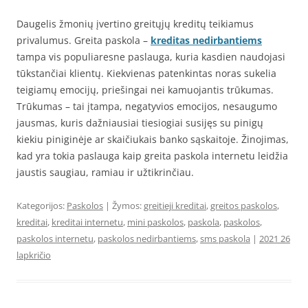
Daugelis žmonių įvertino greitųjų kreditų teikiamus
privalumus. Greita paskola –
kreditas nedirbantiems
tampa vis populiaresne paslauga, kuria kasdien naudojasi
tūkstančiai klientų. Kiekvienas patenkintas noras sukelia
teigiamų emocijų, priešingai nei kamuojantis trūkumas.
Trūkumas – tai įtampa, negatyvios emocijos, nesaugumo
jausmas, kuris dažniausiai tiesiogiai susijęs su pinigų
kiekiu piniginėje ar skaičiukais banko sąskaitoje. Žinojimas,
kad yra tokia paslauga kaip greita paskola internetu leidžia
jaustis saugiau, ramiau ir užtikrinčiau.
Kategorijos:
Paskolos
| Žymos:
greitieji kreditai
,
greitos paskolos
,
kreditai
,
kreditai internetu
,
mini paskolos
,
paskola
,
paskolos
,
paskolos internetu
,
paskolos nedirbantiems
,
sms paskola
|
2021 26
lapkričio