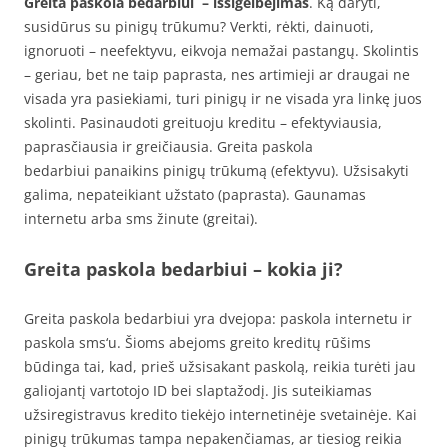
Greita paskola bedarbiui – išsigelbėjimas
. Ką daryti,
susidūrus su pinigų trūkumu? Verkti, rėkti, dainuoti,
ignoruoti – neefektyvu, eikvoja nemažai pastangų. Skolintis
– geriau, bet ne taip paprasta, nes artimieji ar draugai ne
visada yra pasiekiami, turi pinigų ir ne visada yra linkę juos
skolinti. Pasinaudoti greituoju kreditu – efektyviausia,
paprasčiausia ir greičiausia. Greita paskola
bedarbiui panaikins pinigų trūkumą (efektyvu). Užsisakyti
galima, nepateikiant užstato (paprasta). Gaunamas
internetu arba sms žinute (greitai).
Greita paskola bedarbiui – kokia ji?
Greita paskola bedarbiui yra dvejopa: paskola internetu ir
paskola sms‘u. Šioms abejoms greito kreditų rūšims
būdinga tai, kad, prieš užsisakant paskolą, reikia turėti jau
galiojantį vartotojo ID bei slaptažodį. Jis suteikiamas
užsiregistravus kredito tiekėjo internetinėje svetainėje. Kai
pinigų trūkumas tampa nepakenčiamas, ar tiesiog reikia