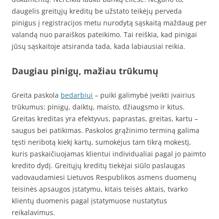
daugelis greitųjų kreditų be užstato teikėjų perveda
pinigus į registracijos metu nurodytą sąskaitą maždaug per
valandą nuo paraiškos pateikimo. Tai reiškia, kad pinigai
jūsų sąskaitoje atsiranda tada, kada labiausiai reikia.
Daugiau pinigų, mažiau trūkumų
Greita paskola
bedarbiui
– puiki galimybė įveikti įvairius
trūkumus: pinigų, daiktų, maisto, džiaugsmo ir kitus.
Greitas kreditas yra efektyvus, paprastas, greitas, kartu –
saugus bei patikimas. Paskolos grąžinimo terminą galima
tęsti neribotą kiekį kartų, sumokėjus tam tikrą mokestį,
kuris paskaičiuojamas klientui individualiai pagal jo paimto
kredito dydį. Greitųjų kreditų tiekėjai siūlo paslaugas
vadovaudamiesi Lietuvos Respublikos asmens duomenų
teisinės apsaugos įstatymu, kitais teisės aktais, tvarko
klientų duomenis pagal įstatymuose nustatytus
reikalavimus.