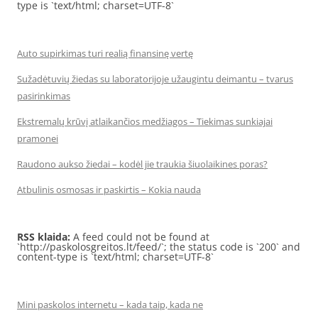
type is `text/html; charset=UTF-8`
Auto supirkimas turi realią finansinę vertę
Sužadėtuvių žiedas su laboratorijoje užaugintu deimantu – tvarus
pasirinkimas
Ekstremalų krūvį atlaikančios medžiagos – Tiekimas sunkiajai
pramonei
Raudono aukso žiedai – kodėl jie traukia šiuolaikines poras?
Atbulinis osmosas ir paskirtis – Kokia nauda
RSS klaida:
A feed could not be found at
`http://paskolosgreitos.lt/feed/`; the status code is `200` and
content-type is `text/html; charset=UTF-8`
Mini paskolos internetu – kada taip, kada ne