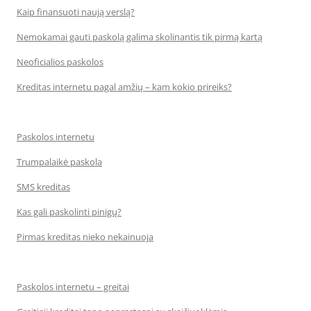
Kaip finansuoti naują verslą?
Nemokamai gauti paskolą galima skolinantis tik pirmą kartą
Neoficialios paskolos
Kreditas internetu pagal amžių – kam kokio prireiks?
Paskolos internetu
Trumpalaikė paskola
SMS kreditas
Kas gali paskolinti pinigų?
Pirmas kreditas nieko nekainuoja
Paskolos internetu – greitai