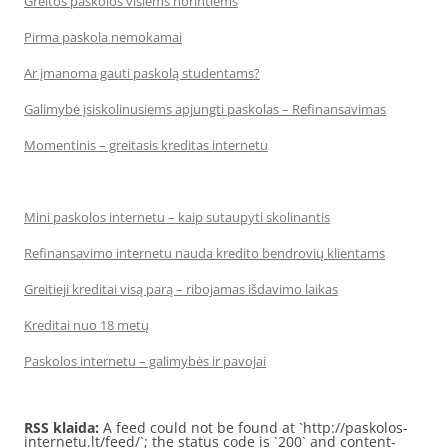
Greitos paskolos visiems norintiems
Pirma paskola nemokamai
Ar įmanoma gauti paskolą studentams?
Galimybė įsiskolinusiems apjungti paskolas – Refinansavimas
Momentinis – greitasis kreditas internetu
Mini paskolos internetu – kaip sutaupyti skolinantis
Refinansavimo internetu nauda kredito bendrovių klientams
Greitieji kreditai visą parą – ribojamas išdavimo laikas
Kreditai nuo 18 metų
Paskolos internetu – galimybės ir pavojai
RSS klaida:
A feed could not be found at `http://paskolos-
internetu.lt/feed/`; the status code is `200` and content-