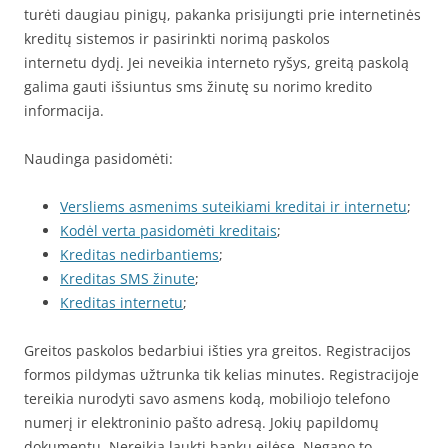
turėti daugiau pinigų, pakanka prisijungti prie internetinės
kreditų sistemos ir pasirinkti norimą paskolos
internetu dydį. Jei neveikia interneto ryšys, greitą paskolą
galima gauti išsiuntus sms žinutę su norimo kredito
informacija.
Naudinga pasidomėti:
Versliems asmenims suteikiami kreditai ir internetu
;
Kodėl verta pasidomėti kreditais
;
Kreditas nedirbantiems
;
Kreditas SMS žinute
;
Kreditas internetu
;
Greitos paskolos bedarbiui išties yra greitos. Registracijos
formos pildymas užtrunka tik kelias minutes. Registracijoje
tereikia nurodyti savo asmens kodą, mobiliojo telefono
numerį ir elektroninio pašto adresą. Jokių papildomų
dokumentų. Nereikia laukti bankų eilėse. Negano to,