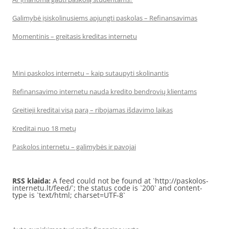
Galimybė įsiskolinusiems apjungti paskolas – Refinansavimas
Momentinis – greitasis kreditas internetu
Mini paskolos internetu – kaip sutaupyti skolinantis
Refinansavimo internetu nauda kredito bendrovių klientams
Greitieji kreditai visą parą – ribojamas išdavimo laikas
Kreditai nuo 18 metų
Paskolos internetu – galimybės ir pavojai
RSS klaida:
A feed could not be found at `http://paskolos-
internetu.lt/feed/`; the status code is `200` and content-
type is `text/html; charset=UTF-8`