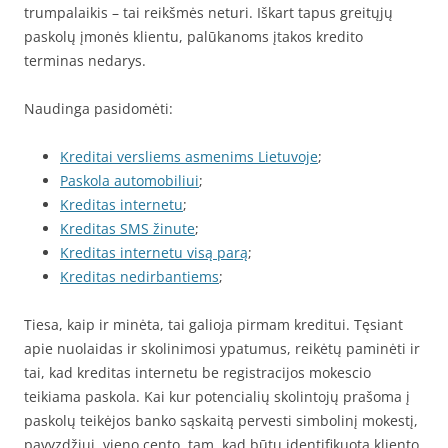
trumpalaikis – tai reikšmės neturi. Iškart tapus greitųjų
paskolų įmonės klientu, palūkanoms įtakos kredito
terminas nedarys.
Naudinga pasidomėti:
Kreditai versliems asmenims Lietuvoje
;
Paskola automobiliui
;
Kreditas internetu
;
Kreditas SMS žinute
;
Kreditas internetu visą parą
;
Kreditas nedirbantiems
;
Tiesa, kaip ir minėta, tai galioja pirmam kreditui. Tęsiant
apie nuolaidas ir skolinimosi ypatumus, reikėtų paminėti ir
tai, kad kreditas internetu be registracijos mokescio
teikiama paskola. Kai kur potencialių skolintojų prašoma į
paskolų teikėjos banko sąskaitą pervesti simbolinį mokestį,
pavyzdžiui, vieno cento, tam, kad būtų identifikuota kliento