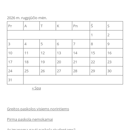
2026 m. rugpjūčio mėn.
Pr
A
T
K
Pn
Š
S
1
2
3
4
5
6
7
8
9
10
11
12
13
14
15
16
17
18
19
20
21
22
23
24
25
26
27
28
29
30
31
« Spa
Greitos paskolos visiems norintiems
Pirma paskola nemokamai
Ar įmanoma gauti paskolą studentams?