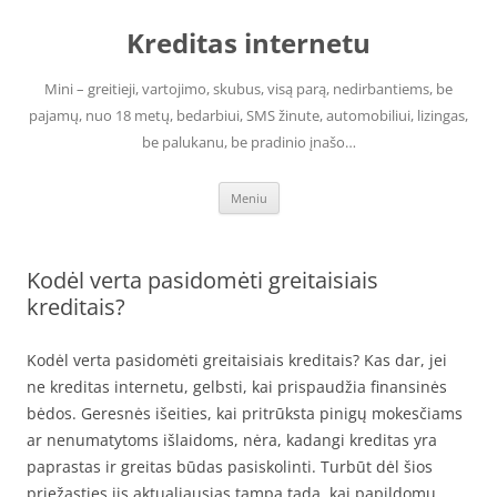
Pereiti
prie
Kreditas internetu
turinio
Mini – greitieji, vartojimo, skubus, visą parą, nedirbantiems, be
pajamų, nuo 18 metų, bedarbiui, SMS žinute, automobiliui, lizingas,
be palukanu, be pradinio įnašo…
Meniu
Kodėl verta pasidomėti greitaisiais
kreditais?
Kodėl verta pasidomėti greitaisiais kreditais? Kas dar, jei
ne kreditas internetu, gelbsti, kai prispaudžia finansinės
bėdos. Geresnės išeities, kai pritrūksta pinigų mokesčiams
ar nenumatytoms išlaidoms, nėra, kadangi kreditas yra
paprastas ir greitas būdas pasiskolinti. Turbūt dėl šios
priežasties jis aktualiausias tampa tada, kai papildomų