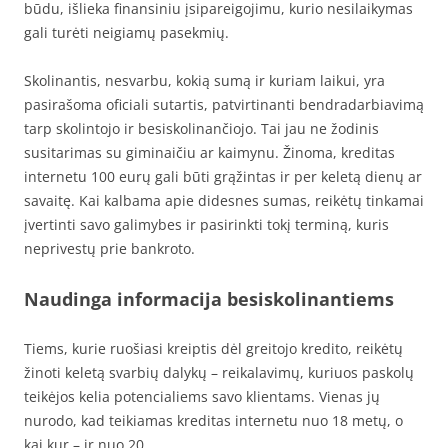
būdu, išlieka finansiniu įsipareigojimu, kurio nesilaikymas
gali turėti neigiamų pasekmių.
Skolinantis, nesvarbu, kokią sumą ir kuriam laikui, yra
pasirašoma oficiali sutartis, patvirtinanti bendradarbiavimą
tarp skolintojo ir besiskolinančiojo. Tai jau ne žodinis
susitarimas su giminaičiu ar kaimynu. Žinoma, kreditas
internetu 100 eurų gali būti grąžintas ir per keletą dienų ar
savaitę. Kai kalbama apie didesnes sumas, reikėtų tinkamai
įvertinti savo galimybes ir pasirinkti tokį terminą, kuris
neprivestų prie bankroto.
Naudinga informacija besiskolinantiems
Tiems, kurie ruošiasi kreiptis dėl greitojo kredito, reikėtų
žinoti keletą svarbių dalykų – reikalavimų, kuriuos paskolų
teikėjos kelia potencialiems savo klientams. Vienas jų
nurodo, kad teikiamas kreditas internetu nuo 18 metų, o
kai kur – ir nuo 20.