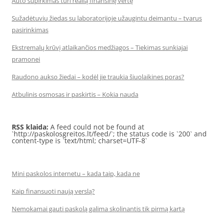
Auto supirkimas turi realią finansinę vertę
Sužadėtuvių žiedas su laboratorijoje užaugintu deimantu – tvarus
pasirinkimas
Ekstremalų krūvį atlaikančios medžiagos – Tiekimas sunkiajai
pramonei
Raudono aukso žiedai – kodėl jie traukia šiuolaikines poras?
Atbulinis osmosas ir paskirtis – Kokia nauda
RSS klaida:
A feed could not be found at
`http://paskolosgreitos.lt/feed/`; the status code is `200` and
content-type is `text/html; charset=UTF-8`
Mini paskolos internetu – kada taip, kada ne
Kaip finansuoti naują verslą?
Nemokamai gauti paskolą galima skolinantis tik pirmą kartą