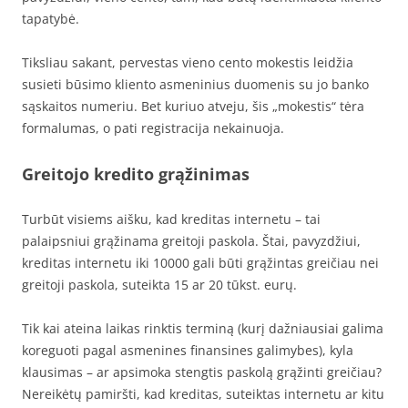
tapatybė.
Tiksliau sakant, pervestas vieno cento mokestis leidžia
susieti būsimo kliento asmeninius duomenis su jo banko
sąskaitos numeriu. Bet kuriuo atveju, šis „mokestis“ tėra
formalumas, o pati registracija nekainuoja.
Greitojo kredito grąžinimas
Turbūt visiems aišku, kad kreditas internetu – tai
palaipsniui grąžinama greitoji paskola. Štai, pavyzdžiui,
kreditas internetu iki 10000 gali būti grąžintas greičiau nei
greitoji paskola, suteikta 15 ar 20 tūkst. eurų.
Tik kai ateina laikas rinktis terminą (kurį dažniausiai galima
koreguoti pagal asmenines finansines galimybes), kyla
klausimas – ar apsimoka stengtis paskolą grąžinti greičiau?
Nereikėtų pamiršti, kad kreditas, suteiktas internetu ar kitu