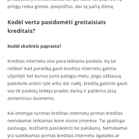
pinigų reikia greitai, pavyzdžiui, dar tą pačią dieną.
Kodėl verta pasidomėti greitaisiais
kreditais?
Kodėl skolintis paprasta?
Kreditas internetu visa para teikiama paskola. Ką tai
reiškia? Kad paraišką gauti kreditui internetu galima
užpildyti bet kuriuo jums patogiu metu. Jeigu užklausą
pateiksite anksti ryte arba dar naktį, kreditą galėsite gauti
vos tik paskolų teikėja pradės darbą ir patikrins jūsų
asmeninius duomenis.
Kai omenyje turimas kreditas internetu pirmas kreditas
nemokamai teikiamas kone visose įmonėse. Tai ypatinga
paslauga, leidžianti pasiskolinti be palūkanų. Nemokamai
yra suteikiamas pirmas kreditas internetu ilgalaikis ar