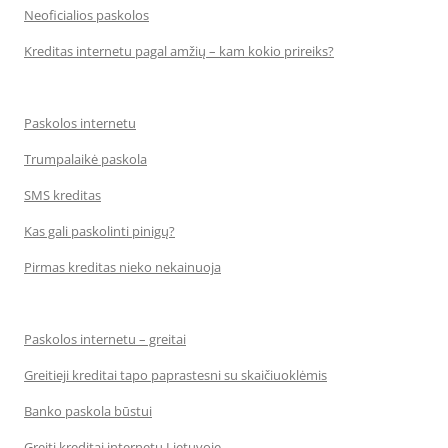
Neoficialios paskolos
Kreditas internetu pagal amžių – kam kokio prireiks?
Paskolos internetu
Trumpalaikė paskola
SMS kreditas
Kas gali paskolinti pinigų?
Pirmas kreditas nieko nekainuoja
Paskolos internetu – greitai
Greitieji kreditai tapo paprastesni su skaičiuoklėmis
Banko paskola būstui
Greiti kreditai internetu Lietuvoje