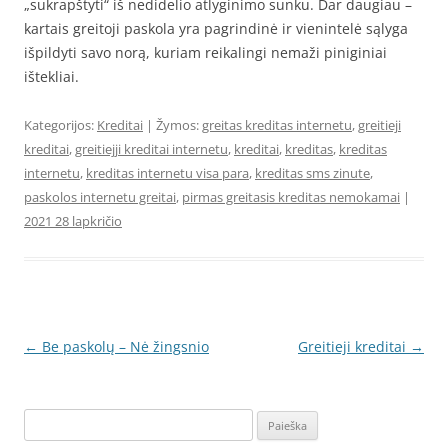
„sukrapštyti“ iš nedidelio atlyginimo sunku. Dar daugiau –
kartais greitoji paskola yra pagrindinė ir vienintelė sąlyga
išpildyti savo norą, kuriam reikalingi nemaži piniginiai
ištekliai.
Kategorijos:
Kreditai
| Žymos:
greitas kreditas internetu
,
greitieji
kreditai
,
greitiejji kreditai internetu
,
kreditai
,
kreditas
,
kreditas
internetu
,
kreditas internetu visa para
,
kreditas sms zinute
,
paskolos internetu greitai
,
pirmas greitasis kreditas nemokamai
|
2021 28 lapkričio
Įrašo
←
Be paskolų – Nė žingsnio
Greitieji kreditai
→
navigacija
Ieškoti: