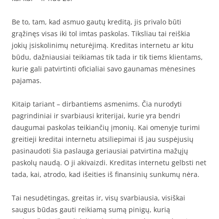
Be to, tam, kad asmuo gautų kreditą, jis privalo būti
grąžinęs visas iki tol imtas paskolas. Tiksliau tai reiškia
jokių įsiskolinimų neturėjimą. Kreditas internetu ar kitu
būdu, dažniausiai teikiamas tik tada ir tik tiems klientams,
kurie gali patvirtinti oficialiai savo gaunamas mėnesines
pajamas.
Kitaip tariant – dirbantiems asmenims. Čia nurodyti
pagrindiniai ir svarbiausi kriterijai, kurie yra bendri
daugumai paskolas teikiančių įmonių. Kai omenyje turimi
greitieji kreditai internetu atsiliepimai iš jau suspėjusių
pasinaudoti šia paslauga geriausiai patvirtina mažųjų
paskolų naudą. O ji akivaizdi. Kreditas internetu gelbsti net
tada, kai, atrodo, kad išeities iš finansinių sunkumų nėra.
Tai nesudėtingas, greitas ir, visų svarbiausia, visiškai
saugus būdas gauti reikiamą sumą pinigų, kurią