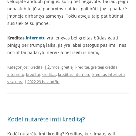
vėluojate atiduoti pinigus, kurių net negavote. Tačiau, jeigu
nepastebite jūsų padarytos klaidos, gali būti, jog ją padarė
įmonėje dirbantys asmenys. Tokiu atveju taip pat būtinai
susisiekite su įmone.
Kreditas
internetu
yra lengvas bei greitas būdas gauti
pinigų per trumpą laiką. Jis yra labai patogus pasiimti, nes
norint tai padaryti, nereikia net išeiti iš namų.
Kategorijos:
Kreditai
| Žymos:
greitieji kreditai
,
greitieji kreditai
internetu
,
kreditai
,
kreditas
,
kreditas internetu
,
kreditas internetu
visa para
|
2022 29 balandžio
Kodėl nutarėte imti kreditą?
Kodėl nutarėte imti kreditą? Kreditas, kurį imate, gali