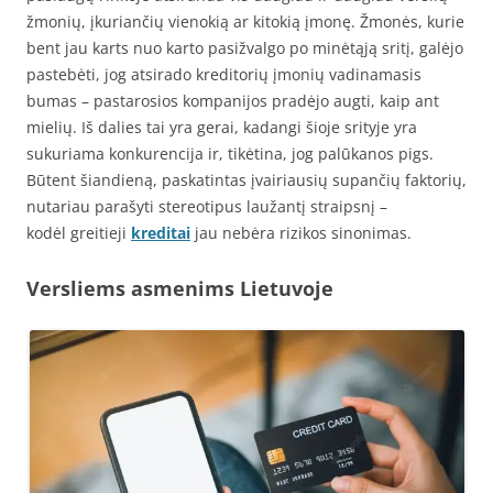
žmonių, įkuriančių vienokią ar kitokią įmonę. Žmonės, kurie
bent jau karts nuo karto pasižvalgo po minėtąją sritį, galėjo
pastebėti, jog atsirado kreditorių įmonių vadinamasis
bumas – pastarosios kompanijos pradėjo augti, kaip ant
mielių. Iš dalies tai yra gerai, kadangi šioje srityje yra
sukuriama konkurencija ir, tikėtina, jog palūkanos pigs.
Būtent šiandieną, paskatintas įvairiausių supančių faktorių,
nutariau parašyti stereotipus laužantį straipsnį –
kodėl greitieji
kreditai
jau nebėra rizikos sinonimas.
Versliems asmenims Lietuvoje