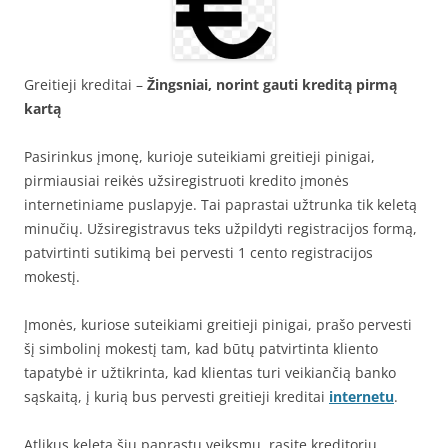
Greitieji kreditai –
Žingsniai, norint gauti kreditą pirmą
kartą
Pasirinkus įmonę, kurioje suteikiami greitieji pinigai,
pirmiausiai reikės užsiregistruoti kredito įmonės
internetiniame puslapyje. Tai paprastai užtrunka tik keletą
minučių. Užsiregistravus teks užpildyti registracijos formą,
patvirtinti sutikimą bei pervesti 1 cento registracijos
mokestį.
Įmonės, kuriose suteikiami greitieji pinigai, prašo pervesti
šį simbolinį mokestį tam, kad būtų patvirtinta kliento
tapatybė ir užtikrinta, kad klientas turi veikiančią banko
sąskaitą, į kurią bus pervesti greitieji kreditai
internetu
.
Atlikus keletą šių paprastų veiksmų, rasite kreditorių