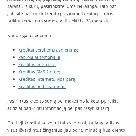
sąrašą , iš kurių pasirinksite jums reikalingą. Taip pat
galėsite pasirinkti kredito grąžinimo laikotarpį, kuris
priklausomai nuo sumos, gali siekti iki 36 mėnesių.
Naudinga pasidomėti:
Kreditai versliems asmenims
;
Paskola automobiliui
;
Kreditas internetu
;
Kreditas SMS žinute
;
Kreditas internetu visą parą
;
Kreditas nedirbantiems
;
Pasirinkus kredito sumą bei mokėjimo laikotarpį, reikia
atidžiai patikrinti informaciją bei pasirašyti sutartį.
Greitieji kreditai ne veltui taip vadinasi, kadangi atlikus
visus išvardintus žingsnius, jau po 15 minučių bus kliento