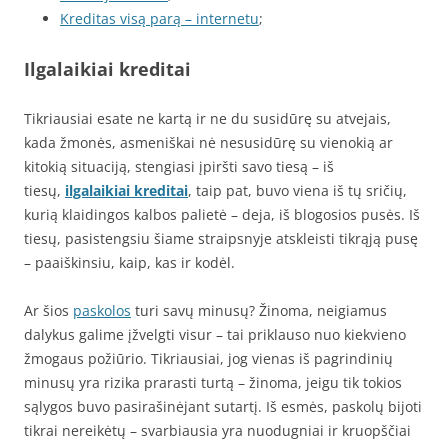
Kreditas visą parą – internetu
;
Ilgalaikiai kreditai
Tikriausiai esate ne kartą ir ne du susidūrę su atvejais,
kada žmonės, asmeniškai nė nesusidūrę su vienokią ar
kitokią situaciją, stengiasi įpiršti savo tiesą – iš
tiesų,
ilgalaikiai kreditai
, taip pat, buvo viena iš tų sričių,
kurią klaidingos kalbos palietė – deja, iš blogosios pusės. Iš
tiesų, pasistengsiu šiame straipsnyje atskleisti tikrąją pusę
– paaiškinsiu, kaip, kas ir kodėl.
Ar šios
paskolos
turi savų minusų? Žinoma, neigiamus
dalykus galime įžvelgti visur – tai priklauso nuo kiekvieno
žmogaus požiūrio. Tikriausiai, jog vienas iš pagrindinių
minusų yra rizika prarasti turtą – žinoma, jeigu tik tokios
sąlygos buvo pasirašinėjant sutartį. Iš esmės, paskolų bijoti
tikrai nereikėtų – svarbiausia yra nuodugniai ir kruopščiai