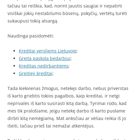
tačiau tai reiškia, kad, norint jaustis saugiai ir nepatirti
visiškai jokių nestabilumo būsenų, pokyčių, vertėtų turėti
sukaupusi tokią atsargą.
Naudinga pasidomėti:
Kreditai versliems Lietuvoje
;
Greita paskola bedarbiui
;
Kreditas nedirbantiems
;
Greitieji kreditai
;
Tada kiekvienas žmogus, netekęs darbo, nebus priverstas
iš karto griebtis tokios pagalbos, kaip kreditai, ir netgi
neprivalės iš karto susirasti kitą darbą. Tyrimai rodo, kad
mes tik pralošiame, jeigu netekę darbo iš karto puolame
dirbti kitą nemėgiamą. Mat anksčiau ar vėliau reikia iš jo
išeiti, tačiau prieš tai nemažai atkentėjus.