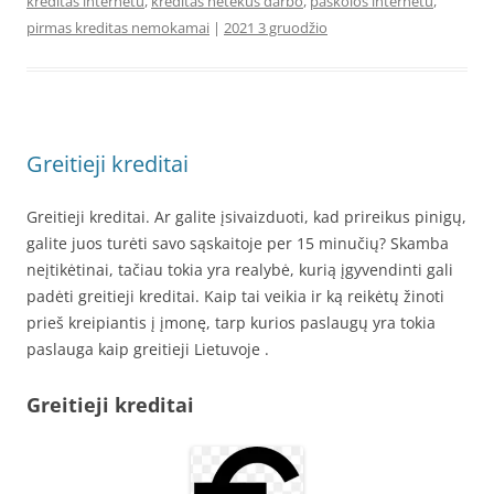
kreditas internetu
,
kreditas netekus darbo
,
paskolos internetu
,
pirmas kreditas nemokamai
|
2021 3 gruodžio
Greitieji kreditai
Greitieji kreditai. Ar galite įsivaizduoti, kad prireikus pinigų,
galite juos turėti savo sąskaitoje per 15 minučių? Skamba
neįtikėtinai, tačiau tokia yra realybė, kurią įgyvendinti gali
padėti greitieji kreditai. Kaip tai veikia ir ką reikėtų žinoti
prieš kreipiantis į įmonę, tarp kurios paslaugų yra tokia
paslauga kaip greitieji Lietuvoje .
Greitieji kreditai