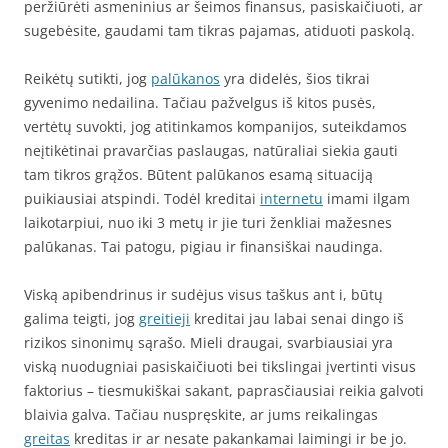
peržiūrėti asmeninius ar šeimos finansus, pasiskaičiuoti, ar
sugebėsite, gaudami tam tikras pajamas, atiduoti paskolą.
Reikėtų sutikti, jog
palūkanos
yra didelės, šios tikrai
gyvenimo nedailina. Tačiau pažvelgus iš kitos pusės,
vertėtų suvokti, jog atitinkamos kompanijos, suteikdamos
neįtikėtinai pravarčias paslaugas, natūraliai siekia gauti
tam tikros grąžos. Būtent palūkanos esamą situaciją
puikiausiai atspindi. Todėl kreditai
internetu
imami ilgam
laikotarpiui, nuo iki 3 metų ir jie turi ženkliai mažesnes
palūkanas. Tai patogu, pigiau ir finansiškai naudinga.
Viską apibendrinus ir sudėjus visus taškus ant i, būtų
galima teigti, jog
greitieji
kreditai jau labai senai dingo iš
rizikos sinonimų sąrašo. Mieli draugai, svarbiausiai yra
viską nuodugniai pasiskaičiuoti bei tikslingai įvertinti visus
faktorius – tiesmukiškai sakant, paprasčiausiai reikia galvoti
blaivia galva. Tačiau nuspręskite, ar jums reikalingas
greitas
kreditas ir ar nesate pakankamai laimingi ir be jo.