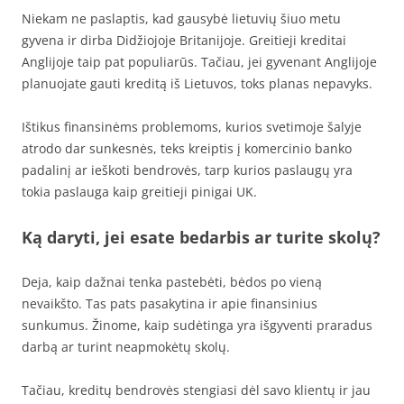
Niekam ne paslaptis, kad gausybė lietuvių šiuo metu
gyvena ir dirba Didžiojoje Britanijoje. Greitieji kreditai
Anglijoje taip pat populiarūs. Tačiau, jei gyvenant Anglijoje
planuojate gauti kreditą iš Lietuvos, toks planas nepavyks.
Ištikus finansinėms problemoms, kurios svetimoje šalyje
atrodo dar sunkesnės, teks kreiptis į komercinio banko
padalinį ar ieškoti bendrovės, tarp kurios paslaugų yra
tokia paslauga kaip greitieji pinigai UK.
Ką daryti, jei esate bedarbis ar turite skolų?
Deja, kaip dažnai tenka pastebėti, bėdos po vieną
nevaikšto. Tas pats pasakytina ir apie finansinius
sunkumus. Žinome, kaip sudėtinga yra išgyventi praradus
darbą ar turint neapmokėtų skolų.
Tačiau, kreditų bendrovės stengiasi dėl savo klientų ir jau