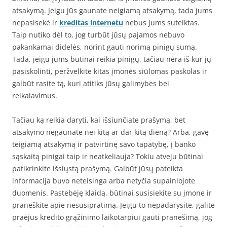
atsakymą. Jeigu jūs gaunate neigiamą atsakymą, tada jums
nepasisekė ir
kreditas internetu
nebus jums suteiktas.
Taip nutiko dėl to, jog turbūt jūsų pajamos nebuvo
pakankamai didelės, norint gauti norimą pinigų sumą.
Tada, jeigu jums būtinai reikia pinigų, tačiau nėra iš kur jų
pasiskolinti, peržvelkite kitas įmonės siūlomas paskolas ir
galbūt rasite tą, kuri atitiks jūsų galimybes bei
reikalavimus.
Tačiau ką reikia daryti, kai išsiunčiate prašymą, bet
atsakymo negaunate nei kitą ar dar kitą dieną? Arba, gavę
teigiamą atsakymą ir patvirtinę savo tapatybę, į banko
sąskaitą pinigai taip ir neatkeliauja? Tokiu atveju būtinai
patikrinkite išsiųstą prašymą. Galbūt jūsų pateikta
informacija buvo neteisinga arba netyčia supainiojote
duomenis. Pastebėję klaidą, būtinai susisiekite su įmone ir
praneškite apie nesusipratimą. Jeigu to nepadarysite, galite
praėjus kredito grąžinimo laikotarpiui gauti pranešimą, jog