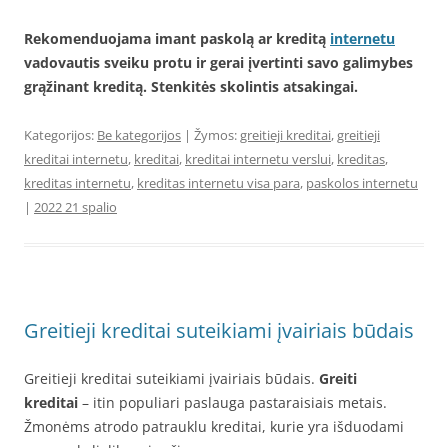
Rekomenduojama imant paskolą ar kreditą
internetu
vadovautis sveiku protu ir gerai įvertinti savo galimybes
grąžinant kreditą. Stenkitės skolintis atsakingai.
Kategorijos:
Be kategorijos
| Žymos:
greitieji kreditai
,
greitieji
kreditai internetu
,
kreditai
,
kreditai internetu verslui
,
kreditas
,
kreditas internetu
,
kreditas internetu visa para
,
paskolos internetu
|
2022 21 spalio
Greitieji kreditai suteikiami įvairiais būdais
Greitieji kreditai suteikiami įvairiais būdais.
Greiti
kreditai
– itin populiari paslauga pastaraisiais metais.
Žmonėms atrodo patrauklu kreditai, kurie yra išduodami