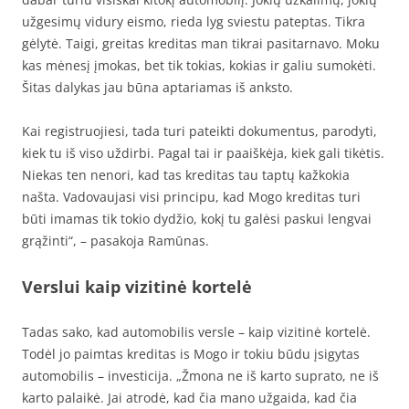
užgesimų vidury eismo, rieda lyg sviestu pateptas. Tikra
gėlytė. Taigi, greitas kreditas man tikrai pasitarnavo. Moku
kas mėnesį įmokas, bet tik tokias, kokias ir galiu sumokėti.
Šitas dalykas jau būna aptariamas iš anksto.
Kai registruojiesi, tada turi pateikti dokumentus, parodyti,
kiek tu iš viso uždirbi. Pagal tai ir paaiškėja, kiek gali tikėtis.
Niekas ten nenori, kad tas kreditas tau taptų kažkokia
našta. Vadovaujasi visi principu, kad Mogo kreditas turi
būti imamas tik tokio dydžio, kokį tu galėsi paskui lengvai
grąžinti“, – pasakoja Ramūnas.
Verslui kaip vizitinė kortelė
Tadas sako, kad automobilis versle – kaip vizitinė kortelė.
Todėl jo paimtas kreditas is Mogo ir tokiu būdu įsigytas
automobilis – investicija. „Žmona ne iš karto suprato, ne iš
karto palaikė. Jai atrodė, kad čia mano užgaida, kad čia