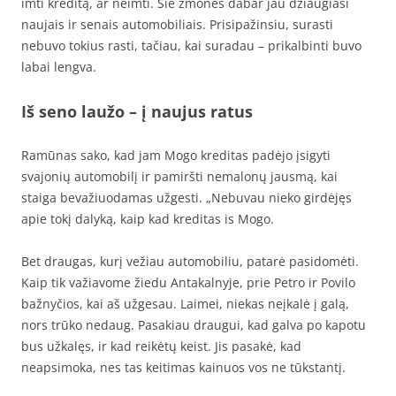
imti kreditą, ar neimti. Šie žmonės dabar jau džiaugiasi
naujais ir senais automobiliais. Prisipažinsiu, surasti
nebuvo tokius rasti, tačiau, kai suradau – prikalbinti buvo
labai lengva.
Iš seno laužo – į naujus ratus
Ramūnas sako, kad jam Mogo kreditas padėjo įsigyti
svajonių automobilį ir pamiršti nemalonų jausmą, kai
staiga bevažiuodamas užgesti. „Nebuvau nieko girdėjęs
apie tokį dalyką, kaip kad kreditas is Mogo.
Bet draugas, kurį vežiau automobiliu, patarė pasidomėti.
Kaip tik važiavome žiedu Antakalnyje, prie Petro ir Povilo
bažnyčios, kai aš užgesau. Laimei, niekas neįkalė į galą,
nors trūko nedaug. Pasakiau draugui, kad galva po kapotu
bus užkalęs, ir kad reikėtų keist. Jis pasakė, kad
neapsimoka, nes tas keitimas kainuos vos ne tūkstantį.