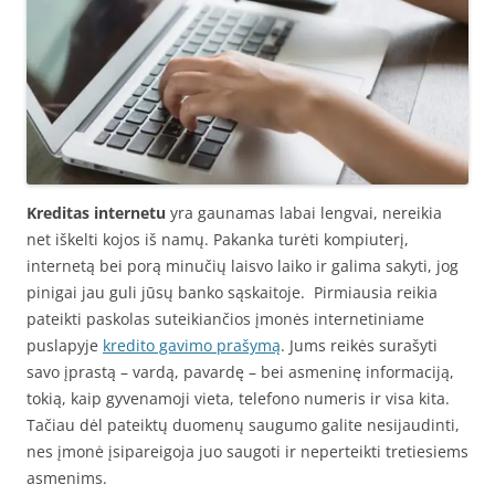
Kreditas internetu
yra gaunamas labai lengvai, nereikia
net iškelti kojos iš namų. Pakanka turėti kompiuterį,
internetą bei porą minučių laisvo laiko ir galima sakyti, jog
pinigai jau guli jūsų banko sąskaitoje. Pirmiausia reikia
pateikti paskolas suteikiančios įmonės internetiniame
puslapyje
kredito gavimo prašymą
. Jums reikės surašyti
savo įprastą – vardą, pavardę – bei asmeninę informaciją,
tokią, kaip gyvenamoji vieta, telefono numeris ir visa kita.
Tačiau dėl pateiktų duomenų saugumo galite nesijaudinti,
nes įmonė įsipareigoja juo saugoti ir neperteikti tretiesiems
asmenims.