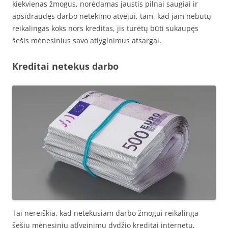
kiekvienas žmogus, norėdamas jaustis pilnai saugiai ir
apsidraudęs darbo netekimo atvejui, tam, kad jam nebūtų
reikalingas koks nors kreditas, jis turėtų būti sukaupęs
šešis mėnesinius savo atlyginimus atsargai.
Kreditai netekus darbo
Tai nereiškia, kad netekusiam darbo žmogui reikalinga
šešių mėnesinių atlyginimų dydžio kreditai internetu,