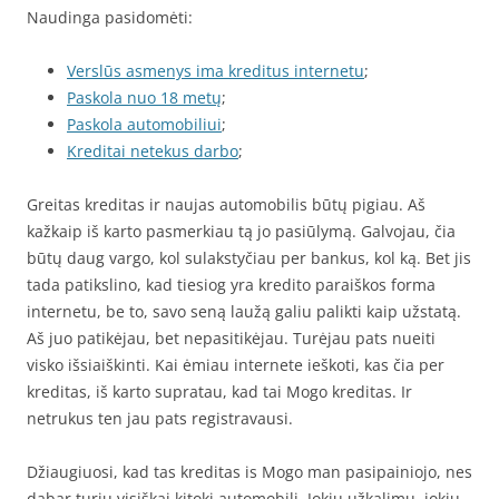
Naudinga pasidomėti:
Verslūs asmenys ima kreditus internetu
;
Paskola nuo 18 metų
;
Paskola automobiliui
;
Kreditai netekus darbo
;
Greitas kreditas ir naujas automobilis būtų pigiau. Aš
kažkaip iš karto pasmerkiau tą jo pasiūlymą. Galvojau, čia
būtų daug vargo, kol sulakstyčiau per bankus, kol ką. Bet jis
tada patikslino, kad tiesiog yra kredito paraiškos forma
internetu, be to, savo seną laužą galiu palikti kaip užstatą.
Aš juo patikėjau, bet nepasitikėjau. Turėjau pats nueiti
visko išsiaiškinti. Kai ėmiau internete ieškoti, kas čia per
kreditas, iš karto supratau, kad tai Mogo kreditas. Ir
netrukus ten jau pats registravausi.
Džiaugiuosi, kad tas kreditas is Mogo man pasipainiojo, nes
dabar turiu visiškai kitokį automobilį. Jokių užkalimų, jokių