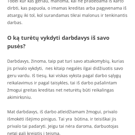
Todėl kur kas geriau, manoma, kai ne pradedama iš karto
dirbti, kas papuola, o imamas kreditas arba pagyvenama iš
atsargų iki tol, kol surandamas tikrai malonus ir tenkinantis
darbas.
O ką turėtų vykdyti darbdavys iš savo
pusės?
Darbdavys, žinoma, taip pat turi savo atsakomybių, kurias
jis privalo vykdyti, nes kitaip negalės ilgai didžiuotis savo
geru vardu. Iš tiesų, kai viskas vyksta pagal darbo sąlygų
reikalavimus ir pagal taisykles, tai iš darbo pašalintam
žmogui greitas kreditas net neturėtų būti reikalingas
akimirksniu.
Mat darbdavys, iš darbo atleidžiamam žmogui, privalo
išmokėti išėjimo pinigus. Tai yra būtina, ir teisiškai jis
privalo tai padaryti. Jeigu tai nėra daroma, darbuotojas
netgi gali kreiptis į teismą.