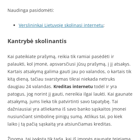
Naudinga pasidomėti:
Verslininkai Lietuvoje skolinasi internetu
;
Kantrybė skolinantis
Kai pateikiate prašymą, reikia tik ramiai pasėdėti ir
palaukti, kol įmonė, apsvarsčiusi jūsų prašymą, į jį atsakys.
Kartais atsakymą galima gauti jau po valandos, o kartais tik
kitą dieną, tačiau svarstymas tikrai niekada netruks
daugiau 24 valandas.
Kreditas internetu
todėl ir yra
patogus, jog norint jį gauti, nereikia ilgai laukti. Kai gaunate
atsakymą, jums lieka tik patvirtinti savo tapatybę. Tai
dažniausiai yra atliekama iš savo banko sąskaitos įmonei
nusiunčiant simbolinę pinigų sumą. Atlikus tai, po kiek
laiko į tą pačią sąskaitą yra atsiunčiamas kreditas.
Žinoma, tai įvyksta tik tada, kai iš įmonės gaunate teigiamą