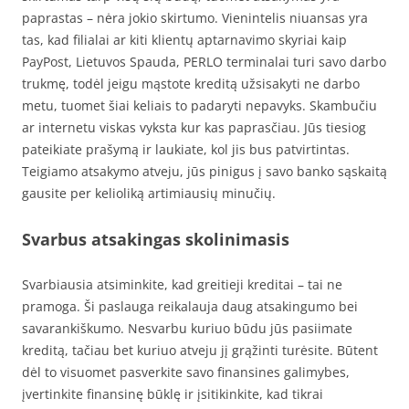
paprastas – nėra jokio skirtumo. Vienintelis niuansas yra
tas, kad filialai ar kiti klientų aptarnavimo skyriai kaip
PayPost, Lietuvos Spauda, PERLO terminalai turi savo darbo
trukmę, todėl jeigu mąstote kreditą užsisakyti ne darbo
metu, tuomet šiai keliais to padaryti nepavyks. Skambučiu
ar internetu viskas vyksta kur kas paprasčiau. Jūs tiesiog
pateikiate prašymą ir laukiate, kol jis bus patvirtintas.
Teigiamo atsakymo atveju, jūs pinigus į savo banko sąskaitą
gausite per kelioliką artimiausių minučių.
Svarbus atsakingas skolinimasis
Svarbiausia atsiminkite, kad greitieji kreditai – tai ne
pramoga. Ši paslauga reikalauja daug atsakingumo bei
savarankiškumo. Nesvarbu kuriuo būdu jūs pasiimate
kreditą, tačiau bet kuriuo atveju jį grąžinti turėsite. Būtent
dėl to visuomet pasverkite savo finansines galimybes,
įvertinkite finansinę būklę ir įsitikinkite, kad tikrai