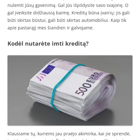
nulemti jūsų gyvenimą. Gal jūs išpildysite savo svajonę. O
gal įveiksite didžiausią baimę. Kreditų būna įvairių: jis gali
būti skirtas būstui, gali būti skirtas automobiliui. Kaip tik
apie pastarąjį mes šiandien ir galvojame.
Kodėl nutarėte imti kreditą?
Klausiame tų, kuriems jau praėjo akimirka, kai jie sprendė,