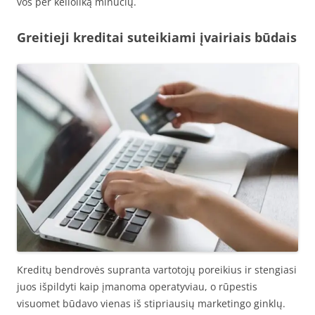
vos per kelioliką minučių.
Greitieji kreditai suteikiami įvairiais būdais
Kreditų bendrovės supranta vartotojų poreikius ir stengiasi
juos išpildyti kaip įmanoma operatyviau, o rūpestis
visuomet būdavo vienas iš stipriausių marketingo ginklų.