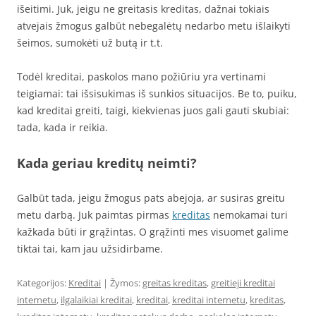
išeitimi. Juk, jeigu ne greitasis kreditas, dažnai tokiais
atvejais žmogus galbūt nebegalėtų nedarbo metu išlaikyti
šeimos, sumokėti už butą ir t.t.
Todėl kreditai, paskolos mano požiūriu yra vertinami
teigiamai: tai išsisukimas iš sunkios situacijos. Be to, puiku,
kad kreditai greiti, taigi, kiekvienas juos gali gauti skubiai:
tada, kada ir reikia.
Kada geriau kreditų neimti?
Galbūt tada, jeigu žmogus pats abejoja, ar susiras greitu
metu darbą. Juk paimtas pirmas
kreditas
nemokamai turi
kažkada būti ir grąžintas. O grąžinti mes visuomet galime
tiktai tai, kam jau užsidirbame.
Kategorijos:
Kreditai
| Žymos:
greitas kreditas
,
greitieji kreditai
internetu
,
ilgalaikiai kreditai
,
kreditai
,
kreditai internetu
,
kreditas
,