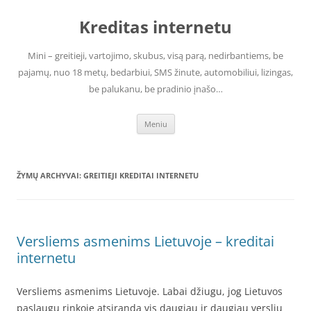
Pereiti
prie
Kreditas internetu
turinio
Mini – greitieji, vartojimo, skubus, visą parą, nedirbantiems, be
pajamų, nuo 18 metų, bedarbiui, SMS žinute, automobiliui, lizingas,
be palukanu, be pradinio įnašo…
Meniu
ŽYMŲ ARCHYVAI:
GREITIEJI KREDITAI INTERNETU
Versliems asmenims Lietuvoje – kreditai
internetu
Versliems asmenims Lietuvoje. Labai džiugu, jog Lietuvos
paslaugų rinkoje atsiranda vis daugiau ir daugiau verslių