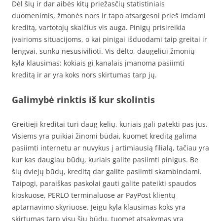
Dėl šių ir dar aibės kitų priežasčių statistiniais
duomenimis, žmonės nors ir tapo atsargesni prieš imdami
kreditą, vartotojų skaičius vis auga. Pinigų prisireikia
įvairioms situacijoms, o kai pinigai išduodami taip greitai ir
lengvai, sunku nesusivilioti. Vis dėlto, daugeliui žmonių
kyla klausimas: kokiais gi kanalais įmanoma pasiimti
kreditą ir ar yra koks nors skirtumas tarp jų.
Galimybė rinktis iš kur skolintis
Greitieji kreditai turi daug kelių, kuriais gali patekti pas jus.
Visiems yra puikiai žinomi būdai, kuomet kreditą galima
pasiimti internetu ar nuvykus į artimiausią filialą, tačiau yra
kur kas daugiau būdų, kuriais galite pasiimti pinigus. Be
šių dviejų būdų, kreditą dar galite pasiimti skambindami.
Taipogi, paraiškas paskolai gauti galite pateikti spaudos
kioskuose, PERLO terminaluose ar PayPost klientų
aptarnavimo skyriuose. Jeigu kyla klausimas koks yra
skirtumas tarp visų šių būdų, tuomet atsakymas yra