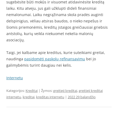
sugebėsite būti mokūs ir visuomet atidavinėsite kreditą
laiku. Kitu atveju, jus gali užklupti dideli finansiniai
nemalonumai. Laiku negrąžinama skola pradės auginti
delspinigius, vėliau atsiras baudos, o nieko nepešus ir
šiomis priemonėmis, kreditų įstaigos greičiausiai griebsis
antstolių, kurių veikla niekuomet nekelia malonių
asociacijų.
Taigi, jei kalbame apie kreditus, kurie suteikiami greitai,
naudinga
pasidomėti paskolų refinansavimu
bei jo
galimybėmis turint daugiau nei kelis.
Internetu
Kategorijos:
Kreditai
| Žymos:
greitieji kreditai
,
greitieji kreditai
internetu
,
kreditai
,
kreditas internetu
|
2022 29 balandžio