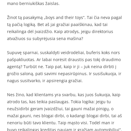
mano berniukiškas žaislas.
Žinot tą pasakymą „boys and their toys“. Tai čia neva pagal
tą pačią logiką. Bet aš jai gražiai paaiškinau, kad tai
reikalinga dėl įvaizdžio. Kaip atrodys, jeigu direktorius
atvažiuos su subyrėjusia sena mašina?
Supuvę sparnai, suskaldyti veidrodėliai, buferis koks nors
pašpakliuotas. Ar labai norėsit draustis pas tokį draudimo
agentą? Turbūt ne. Taip pat, kaip ir ji – juk neina dirbti į
grožio saloną, pati savimi nepasirūpinus. Ir susišukuoja, ir
nagus susitvarko, ir apsirengia gražiai.
Nes žino, kad klientams yra svarbu, kas juos šukuoja, kaip
atrodo tas, kas teikia paslaugas. Tokia logika: jeigu tu
neužsidirbi geram įvaizdžiui, tai gauni mažai pinigų, o
mažai gauni, nes blogai dirbi, o kadangi blogai dirbi, tai aš
nenoriu būti tavo klientu. Taip mąsto visi. Todėl man ir
buvo reikalingas kreditas naujam ir gražiam automobiliui“,