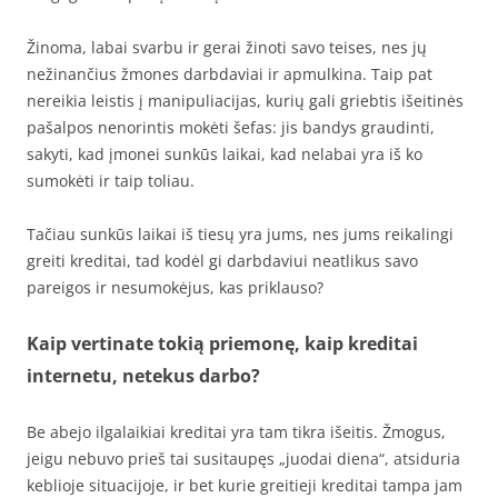
Žinoma, labai svarbu ir gerai žinoti savo teises, nes jų
nežinančius žmones darbdaviai ir apmulkina. Taip pat
nereikia leistis į manipuliacijas, kurių gali griebtis išeitinės
pašalpos nenorintis mokėti šefas: jis bandys graudinti,
sakyti, kad įmonei sunkūs laikai, kad nelabai yra iš ko
sumokėti ir taip toliau.
Tačiau sunkūs laikai iš tiesų yra jums, nes jums reikalingi
greiti kreditai, tad kodėl gi darbdaviui neatlikus savo
pareigos ir nesumokėjus, kas priklauso?
Kaip vertinate tokią priemonę, kaip kreditai
internetu, netekus darbo?
Be abejo ilgalaikiai kreditai yra tam tikra išeitis. Žmogus,
jeigu nebuvo prieš tai susitaupęs „juodai diena“, atsiduria
keblioje situacijoje, ir bet kurie greitieji kreditai tampa jam