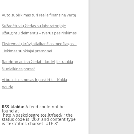
Auto supirkimas turi realią finansinę vertę
Sužadėtuvių žiedas su laboratorijoje
užaugintu deimantu – tvarus pasirinkimas
Ekstremalų krūvį atlaikančios medžiagos –
Tiekimas sunkiajai pramonei
Raudono aukso žiedai – kodėl jie traukia
šiuolaikines poras?
Atbulinis osmosas ir paskirtis – Kokia
nauda
RSS klaida:
A feed could not be
found at
`http://paskolosgreitos.lt/feed/`; the
status code is `200` and content-type
is `text/html; charset=UTF-8`