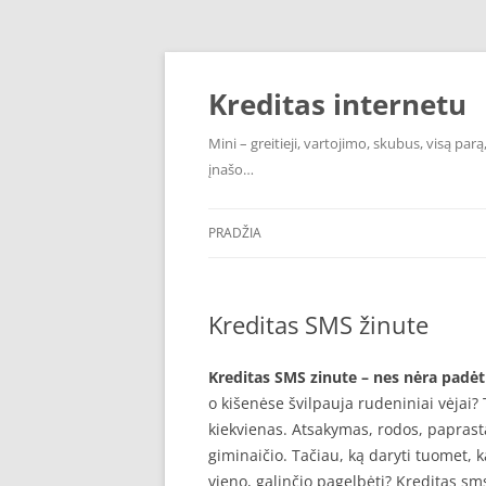
Pereiti
prie
turinio
Kreditas internetu
Mini – greitieji, vartojimo, skubus, visą pa
įnašo…
PRADŽIA
Kreditas SMS žinute
Kreditas SMS zinute – nes nėra padėti
o kišenėse švilpauja rudeniniai vėjai? 
kiekvienas. Atsakymas, rodos, paprasta
giminaičio. Tačiau, ką daryti tuomet, ka
vieno, galinčio pagelbėti? Kreditas sm