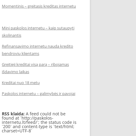
Momentinis – greitasis kreditas internetu
Mini paskolos internetu – kaip sutaupyti
skolinantis
Refinansavimo internetu nauda kredito
bendrovių klientams
Greitieji kreditai visą parą – ribojamas
išdavimo laikas
Kreditai nuo 18 metų
Paskolos internetu – galimybės ir pavojai
RSS klaida:
A feed could not be
found at `http://paskolos-
internetu.lt/feed/`; the status code is
`200` and content-type is `text/html;
charset=UTF-8`