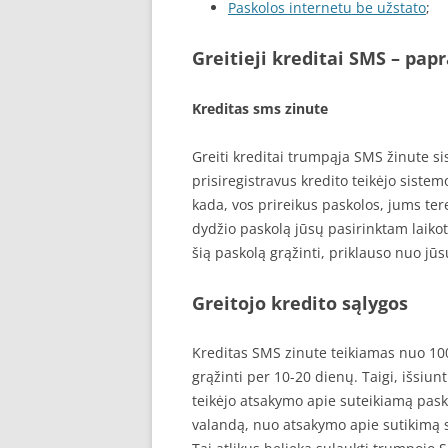
Paskolos internetu be užstato
;
Greitieji kreditai
SMS – papr
Kreditas sms zinute
Greiti kreditai trumpąja SMS žinute si
prisiregistravus kredito teikėjo sistem
kada, vos prireikus paskolos, jums ter
dydžio paskolą jūsų pasirinktam laikot
šią paskolą grąžinti, priklauso nuo jū
Greitojo kredito sąlygos
Kreditas SMS zinute teikiamas nuo 100
grąžinti per 10-20 dienų. Taigi, išsiu
teikėjo atsakymo apie suteikiamą pasko
valandą, nuo atsakymo apie sutikimą s