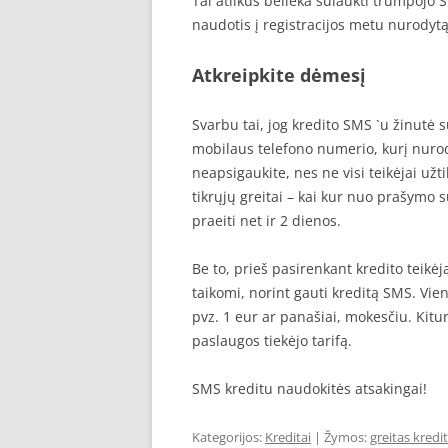
Tai atlikus belieka sulaukti trumpojo
naudotis į registracijos metu nurodytą
Atkreipkite dėmesį
Svarbu tai, jog kredito SMS `u žinutė s
mobilaus telefono numerio, kurį nurod
neapsigaukite, nes ne visi teikėjai užti
tikrųjų greitai – kai kur nuo prašymo s
praeiti net ir 2 dienos.
Be to, prieš pasirenkant kredito teikėją
taikomi, norint gauti kreditą SMS. Vie
pvz. 1 eur ar panašiai, mokesčiu. Ki
paslaugos tiekėjo tarifą.
SMS kreditu naudokitės atsakingai!
Kategorijos:
Kreditai
| Žymos:
greitas kredi