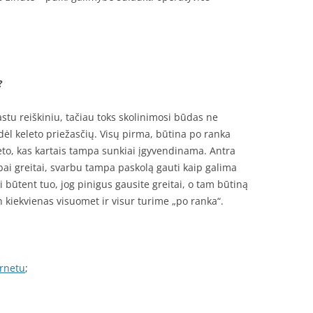
?
tu reiškiniu, tačiau toks skolinimosi būdas ne
ėl keleto priežasčių. Visų pirma, būtina po ranka
neto, kas kartais tampa sunkiai įgyvendinama. Antra
labai greitai, svarbu tampa paskolą gauti kaip galima
 būtent tuo, jog pinigus gausite greitai, o tam būtiną
 kiekvienas visuomet ir visur turime „po ranka“.
ernetu
;