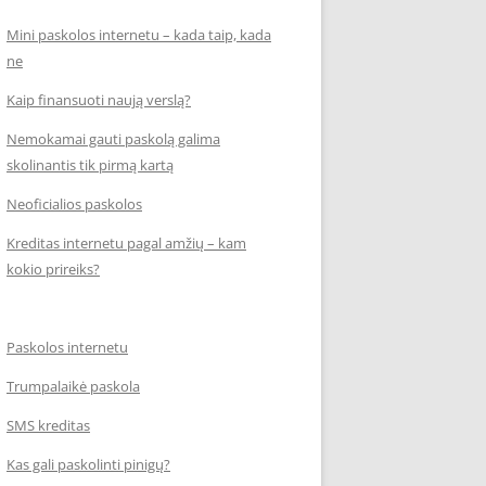
Mini paskolos internetu – kada taip, kada
ne
Kaip finansuoti naują verslą?
Nemokamai gauti paskolą galima
skolinantis tik pirmą kartą
Neoficialios paskolos
Kreditas internetu pagal amžių – kam
kokio prireiks?
Paskolos internetu
Trumpalaikė paskola
SMS kreditas
Kas gali paskolinti pinigų?