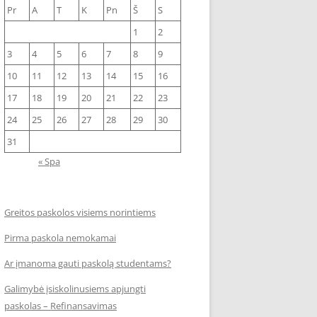
Pr
A
T
K
Pn
Š
S
1
2
3
4
5
6
7
8
9
10
11
12
13
14
15
16
17
18
19
20
21
22
23
24
25
26
27
28
29
30
31
« Spa
Greitos paskolos visiems norintiems
Pirma paskola nemokamai
Ar įmanoma gauti paskolą studentams?
Galimybė įsiskolinusiems apjungti
paskolas – Refinansavimas