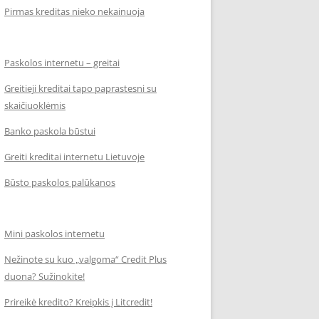
Pirmas kreditas nieko nekainuoja
Paskolos internetu – greitai
Greitieji kreditai tapo paprastesni su
skaičiuoklėmis
Banko paskola būstui
Greiti kreditai internetu Lietuvoje
Būsto paskolos palūkanos
Mini paskolos internetu
Nežinote su kuo „valgoma“ Credit Plus
duona? Sužinokite!
Prireikė kredito? Kreipkis į Litcredit!