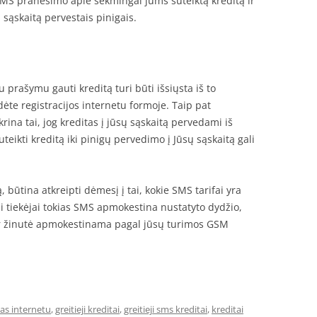
 SMS pranešimo apie sėkmingai jums suteiktą kreditą ir
 sąskaitą pervestais pinigais.
u prašymu gauti kreditą turi būti išsiųsta iš to
ėte registracijos internetu formoje. Taip pat
krina tai, jog kreditas į jūsų sąskaitą pervedami iš
uteikti kreditą iki pinigų pervedimo į Jūsų sąskaitą gali
, būtina atkreipti dėmesį į tai, kokie SMS tarifai yra
ni tiekėjai tokias SMS apmokestina nustatyto dydžio,
tur žinutė apmokestinama pagal jūsų turimos GSM
tas internetu
,
greitieji kreditai
,
greitieji sms kreditai
,
kreditai