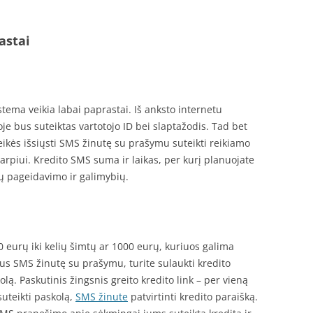
astai
stema veikia labai paprastai. Iš anksto internetu
oje bus suteiktas vartotojo ID bei slaptažodis. Tad bet
eikės išsiųsti SMS žinutę su prašymu suteikti reikiamo
arpiui. Kredito SMS suma ir laikas, per kurį planuojate
sų pageidavimo ir galimybių.
 eurų iki kelių šimtų ar 1000 eurų, kuriuos galima
ntus SMS žinutę su prašymu, turite sulaukti kredito
lą. Paskutinis žingsnis greito kredito link – per vieną
uteikti paskolą,
SMS žinute
patvirtinti kredito paraišką.