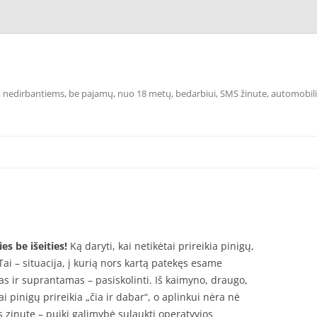
rą, nedirbantiems, be pajamų, nuo 18 metų, bedarbiui, SMS žinute, automobiliu
es be išeities!
Ką daryti, kai netikėtai prireikia pinigų,
Tai – situacija, į kurią nors kartą patekęs esame
s ir suprantamas – pasiskolinti. Iš kaimyno, draugo,
i pinigų prireikia „čia ir dabar“, o aplinkui nėra nė
s zinute
– puiki galimybė sulaukti operatyvios