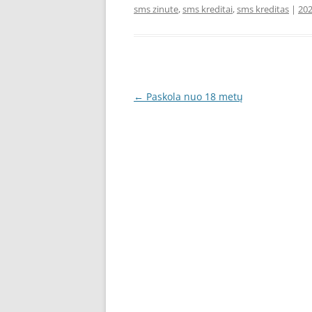
sms zinute
,
sms kreditai
,
sms kreditas
|
202
Įrašo
←
Paskola nuo 18 metų
navigacija