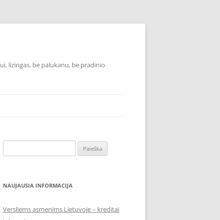
i, lizingas, be palukanu, be pradinio
Ieškoti:
NAUJAUSIA INFORMACIJA
Versliems asmenims Lietuvoje – kreditai