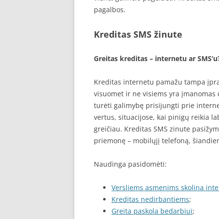
pagalbos.
Kreditas SMS žinute
Greitas kreditas – internetu ar SMS‘u
Kreditas internetu pamažu tampa įpras
visuomet ir ne visiems yra įmanomas d
turėti galimybę prisijungti prie inter
vertus, situacijose, kai pinigų reikia 
greičiau. Kreditas SMS zinute pasižymi
priemonę – mobilųjį telefoną, šiandien
Naudinga pasidomėti:
Versliems asmenims skolina int
Kreditas nedirbantiems
;
Greita paskola bedarbiui
;