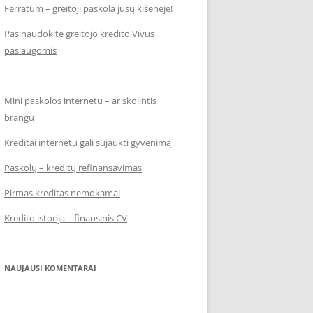
Ferratum – greitoji paskola jūsų kišenėje!
Pasinaudokite greitojo kredito Vivus
paslaugomis
Mini paskolos internetu – ar skolintis
brangu
Kreditai internetu gali sujaukti gyvenimą
Paskolų – kreditų refinansavimas
Pirmas kreditas nemokamai
Kredito istorija – finansinis CV
NAUJAUSI KOMENTARAI