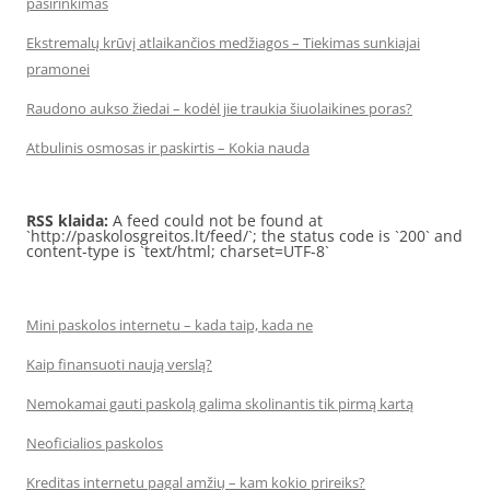
pasirinkimas
Ekstremalų krūvį atlaikančios medžiagos – Tiekimas sunkiajai
pramonei
Raudono aukso žiedai – kodėl jie traukia šiuolaikines poras?
Atbulinis osmosas ir paskirtis – Kokia nauda
RSS klaida:
A feed could not be found at
`http://paskolosgreitos.lt/feed/`; the status code is `200` and
content-type is `text/html; charset=UTF-8`
Mini paskolos internetu – kada taip, kada ne
Kaip finansuoti naują verslą?
Nemokamai gauti paskolą galima skolinantis tik pirmą kartą
Neoficialios paskolos
Kreditas internetu pagal amžių – kam kokio prireiks?