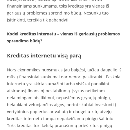
finansiniams sunkumams, toks kreditas yra vienas iš
geriausių problemos sprendimo būdų. Nesunku tuo
įsitinkinti, tereikia tik pabandyti.
Kodėl kreditas internetu – vienas iš geriausių problemos
sprendimo būdų?
Kreditas internetu visą parą
Nors ekonomikos nuosmukis jau baigėsi, tačiau daugelio iš
mūsų finansiniai sunkumai dar nenori pasitraukti. Paskola
internetu yra skirta sumažinti arba visiškai panaikinti
atsiradusį finansinį nestabilumą. Įvykus netikėtam
nelaimingam atsitikimui, nepasiėmus grynųjų pinigų,
belaukiant vėluojančios algos, norint skubiai investuoti į
vertybinius popierius ar valiutą ir daugeliu kitų atvejų
kreditas internetu tampa nepakeičiamu pinigų šaltiniu.
Toks kreditas turi keletą pranašumų prieš kitus pinigų