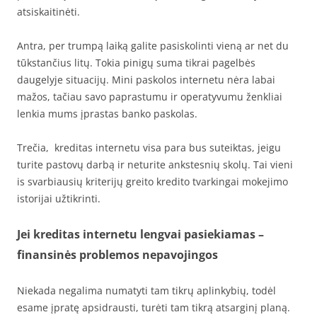
atsiskaitinėti.
Antra, per trumpą laiką galite pasiskolinti vieną ar net du
tūkstančius litų. Tokia pinigų suma tikrai pagelbės
daugelyje situacijų. Mini paskolos internetu nėra labai
mažos, tačiau savo paprastumu ir operatyvumu ženkliai
lenkia mums įprastas banko paskolas.
Trečia, kreditas internetu visa para bus suteiktas, jeigu
turite pastovų darbą ir neturite ankstesnių skolų. Tai vieni
is svarbiausių kriterijų greito kredito tvarkingai mokejimo
istorijai užtikrinti.
Jei kreditas internetu lengvai pasiekiamas –
finansinės problemos nepavojingos
Niekada negalima numatyti tam tikrų aplinkybių, todėl
esame įpratę apsidrausti, turėti tam tikrą atsarginį planą.