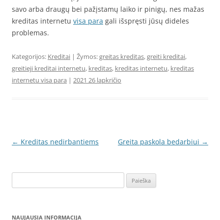
savo arba draugų bei pažįstamų laiko ir pinigų, nes mažas
kreditas internetu
visa para
gali išspręsti jūsų dideles
problemas.
Kategorijos:
Kreditai
| Žymos:
greitas kreditas
,
greiti kreditai
,
greitieji kreditai internetu
,
kreditas
,
kreditas internetu
,
kreditas
internetu visa para
|
2021 26 lapkričio
Įrašo
←
Kreditas nedirbantiems
Greita paskola bedarbiui
→
navigacija
Ieškoti:
NAUJAUSIA INFORMACIJA