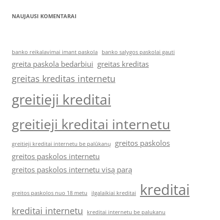
NAUJAUSI KOMENTARAI
banko reikalavimai imant paskola
banko salygos paskolai gauti
greita paskola bedarbiui
greitas kreditas
greitas kreditas internetu
greitieji kreditai
greitieji kreditai internetu
greitos paskolos
greitieji kreditai internetu be palūkanų
greitos paskolos internetu
greitos paskolos internetu visą parą
kreditai
greitos paskolos nuo 18 metu
ilgalaikiai kreditai
kreditai internetu
kreditai internetu be palukanu