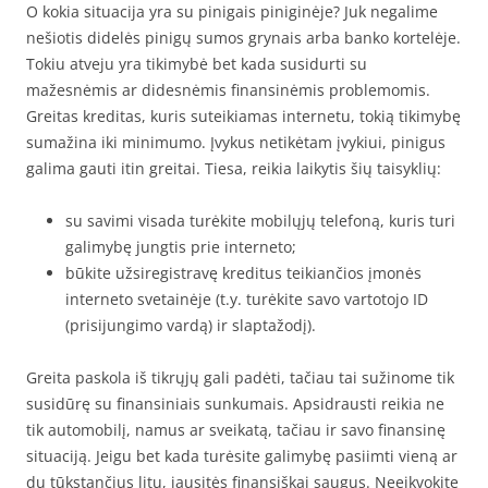
O kokia situacija yra su pinigais piniginėje? Juk negalime
nešiotis didelės pinigų sumos grynais arba banko kortelėje.
Tokiu atveju yra tikimybė bet kada susidurti su
mažesnėmis ar didesnėmis finansinėmis problemomis.
Greitas kreditas, kuris suteikiamas internetu, tokią tikimybę
sumažina iki minimumo. Įvykus netikėtam įvykiui, pinigus
galima gauti itin greitai. Tiesa, reikia laikytis šių taisyklių:
su savimi visada turėkite mobilųjų telefoną, kuris turi
galimybę jungtis prie interneto;
būkite užsiregistravę kreditus teikiančios įmonės
interneto svetainėje (t.y. turėkite savo vartotojo ID
(prisijungimo vardą) ir slaptažodį).
Greita paskola iš tikrųjų gali padėti, tačiau tai sužinome tik
susidūrę su finansiniais sunkumais. Apsidrausti reikia ne
tik automobilį, namus ar sveikatą, tačiau ir savo finansinę
situaciją. Jeigu bet kada turėsite galimybę pasiimti vieną ar
du tūkstančius litų, jausitės finansiškai saugus. Neeikvokite