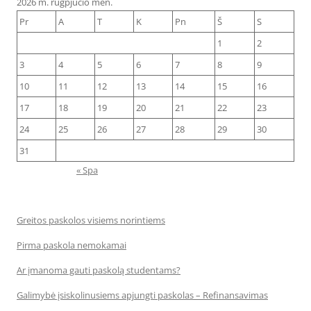
2026 m. rugpjūčio mėn.
Pr
A
T
K
Pn
Š
S
1
2
3
4
5
6
7
8
9
10
11
12
13
14
15
16
17
18
19
20
21
22
23
24
25
26
27
28
29
30
31
« Spa
Greitos paskolos visiems norintiems
Pirma paskola nemokamai
Ar įmanoma gauti paskolą studentams?
Galimybė įsiskolinusiems apjungti paskolas – Refinansavimas