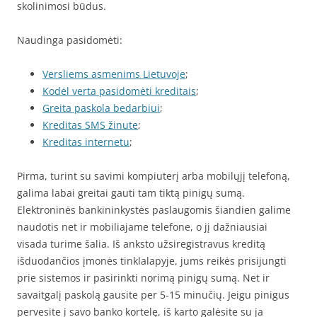
skolinimosi būdus.
Naudinga pasidomėti:
Versliems asmenims Lietuvoje
;
Kodėl verta pasidomėti kreditais
;
Greita paskola bedarbiui
;
Kreditas SMS žinute
;
Kreditas internetu
;
Pirma, turint su savimi kompiuterį arba mobilųjį telefoną,
galima labai greitai gauti tam tiktą pinigų sumą.
Elektroninės bankininkystės paslaugomis šiandien galime
naudotis net ir mobiliajame telefone, o jį dažniausiai
visada turime šalia. Iš anksto užsiregistravus kreditą
išduodančios įmonės tinklalapyje, jums reikės prisijungti
prie sistemos ir pasirinkti norimą pinigų sumą. Net ir
savaitgalį paskolą gausite per 5-15 minučių. Jeigu pinigus
pervesite į savo banko kortelę, iš karto galėsite su ja