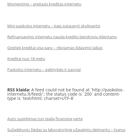
Momentinis – greitasis kreditas internetu
Mini paskolos internetu – kaip sutaupyti skolinantis
Refinansavimo internetu nauda kredito bendrovių klientams
Greitieji kreditai visą parą – ribojamas išdavimo laikas
Kreditai nuo 18 metų
Paskolos internetu – galimybės ir pavojai
RSS klaida:
A feed could not be found at `http://paskolos-
internetu.lt/feed/`; the status code is `200` and content-
type is `text/html; charset=UTF-8`
Auto supirkimas turi realią finansinę vertę
Sužadėtuvių žiedas su laboratorijoje užaugintu deimantu – tvarus