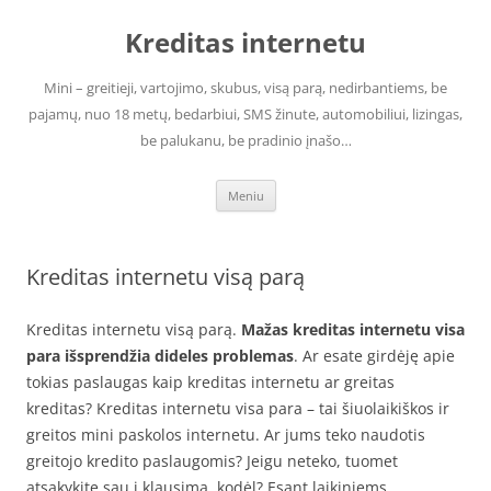
Pereiti
prie
Kreditas internetu
turinio
Mini – greitieji, vartojimo, skubus, visą parą, nedirbantiems, be
pajamų, nuo 18 metų, bedarbiui, SMS žinute, automobiliui, lizingas,
be palukanu, be pradinio įnašo…
Meniu
Kreditas internetu visą parą
Kreditas internetu visą parą.
Mažas kreditas internetu visa
para išsprendžia dideles problemas
. Ar esate girdėję apie
tokias paslaugas kaip kreditas internetu ar greitas
kreditas? Kreditas internetu visa para – tai šiuolaikiškos ir
greitos mini paskolos internetu. Ar jums teko naudotis
greitojo kredito paslaugomis? Jeigu neteko, tuomet
atsakykite sau į klausimą, kodėl? Esant laikiniems